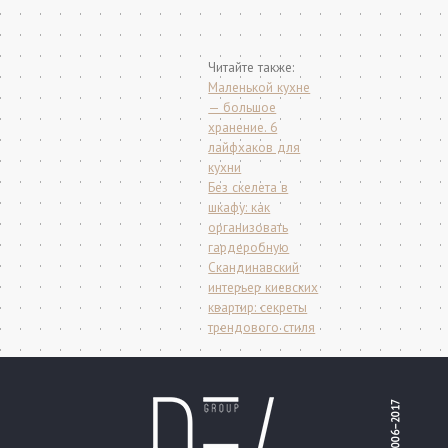
Маленькой кухне
— большое
хранение. 6
лайфхаков для
кухни
Без скелета в
шкафу: как
организовать
гардеробную
Скандинавский
интерьер киевских
квартир: секреты
трендового стиля
2006–2017