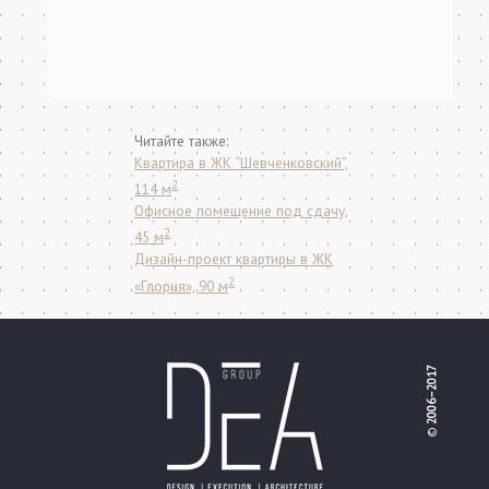
Квартира в ЖК “Шевченковский”,
2
114 м
Офисное помещение под сдачу,
2
45 м
Дизайн-проект квартиры в ЖК
2
«Глория», 90 м
2006–2017
©